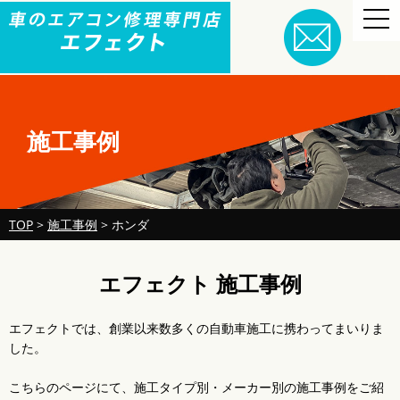
togg
navi
施工事例
TOP
>
施工事例
>
ホンダ
エフェクト 施工事例
エフェクトでは、創業以来数多くの自動車施工に携わってまいりま
した。
こちらのページにて、施工タイプ別・メーカー別の施工事例をご紹