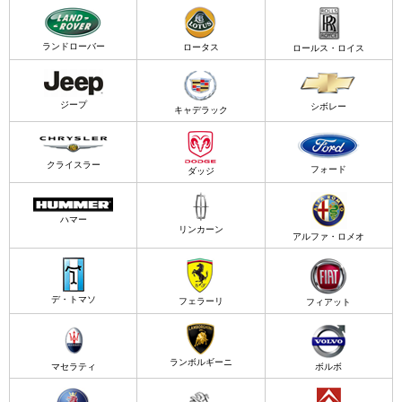
ランドローバー
ロータス
ロールス・ロイス
ジープ
シボレー
キャデラック
クライスラー
フォード
ダッジ
ハマー
リンカーン
アルファ・ロメオ
デ・トマソ
フェラーリ
フィアット
ランボルギーニ
マセラティ
ボルボ