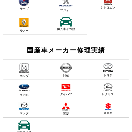
シトロエン
サーブ
プジョー
輸入車その他
ルノー
国産車メーカー修理実績
日産
トヨタ
ホンダ
ダイハツ
レクサス
スバル
スズキ
マツダ
三菱